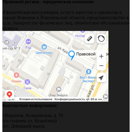
Правовой регион - юридическая компания
Юридическая консультация, услуги юристов и адвокатов в
городе Воронеж и Воронежской области, представительство в
суде, банкротство физических лиц, абонентское обслуживание
бизнеса
Контактная информация:
г.Воронеж, Кольцовская, д. 76
(со стороны ул. Куцыгина)
ост. Девицкий выезд