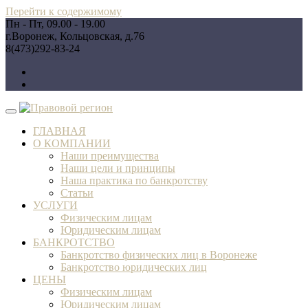
Перейти к содержимому
Пн - Пт, 09.00 - 19.00
г.Воронеж, Кольцовская, д.76
8(473)292-83-24
ГЛАВНАЯ
О КОМПАНИИ
Наши преимущества
Наши цели и принципы
Наша практика по банкротству
Статьи
УСЛУГИ
Физическим лицам
Юридическим лицам
БАНКРОТСТВО
Банкротство физических лиц в Воронеже
Банкротство юридических лиц
ЦЕНЫ
Физическим лицам
Юридическим лицам