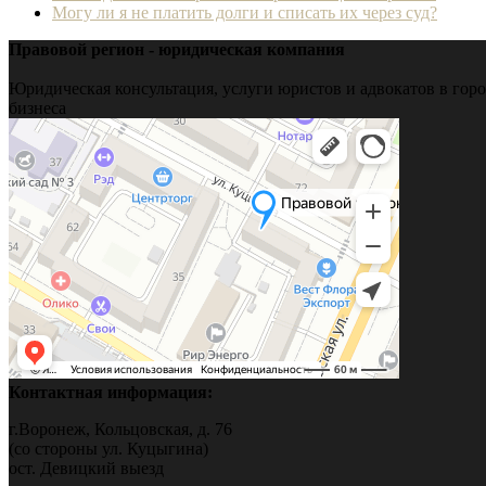
Могу ли я не платить долги и списать их через суд?
Правовой регион - юридическая компания
Юридическая консультация, услуги юристов и адвокатов в горо
бизнеса
Контактная информация:
г.Воронеж, Кольцовская, д. 76
(со стороны ул. Куцыгина)
ост. Девицкий выезд