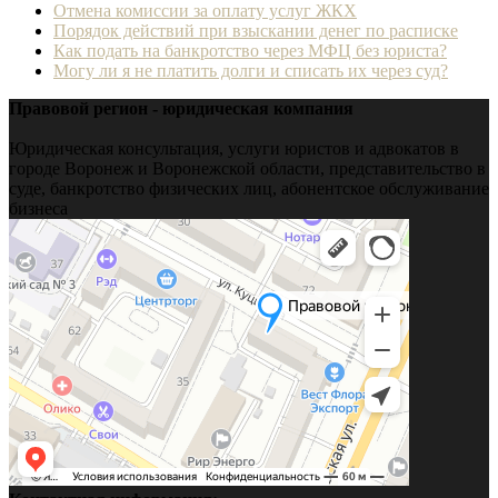
Отмена комиссии за оплату услуг ЖКХ
Порядок действий при взыскании денег по расписке
Как подать на банкротство через МФЦ без юриста?
Могу ли я не платить долги и списать их через суд?
Правовой регион - юридическая компания
Юридическая консультация, услуги юристов и адвокатов в
городе Воронеж и Воронежской области, представительство в
суде, банкротство физических лиц, абонентское обслуживание
бизнеса