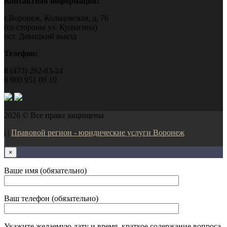
Контактная информация:
г.Воронеж, Кольцовская, д. 76
(со стороны ул. Куцыгина)
ост. Девицкий выезд
Телефон:
8 (473) 292-83-24
8 900 951 09 10
2026 © Все права защищены
| |
Правовой регион - юридические услуги Воронеж
×
Ваше имя (обязательно)
Ваш телефон (обязательно)
Укажите желаемую дату и время, краткое содержание вопроса