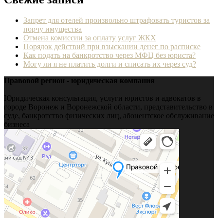
Запрет для отелей произвольно штрафовать туристов за
порчу имущества
Отмена комиссии за оплату услуг ЖКХ
Порядок действий при взыскании денег по расписке
Как подать на банкротство через МФЦ без юриста?
Могу ли я не платить долги и списать их через суд?
Правовой регион - юридическая компания
Юридическая консультация, услуги юристов и адвокатов в
городе Воронеж и Воронежской области, представительство в
суде, банкротство физических лиц, абонентское обслуживание
бизнеса