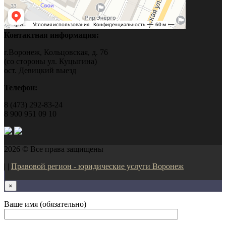
Контактная информация:
г.Воронеж, Кольцовская, д. 76
(со стороны ул. Куцыгина)
ост. Девицкий выезд
Телефон:
8 (473) 292-83-24
8 900 951 09 10
2026 © Все права защищены
| |
Правовой регион - юридические услуги Воронеж
×
Ваше имя (обязательно)