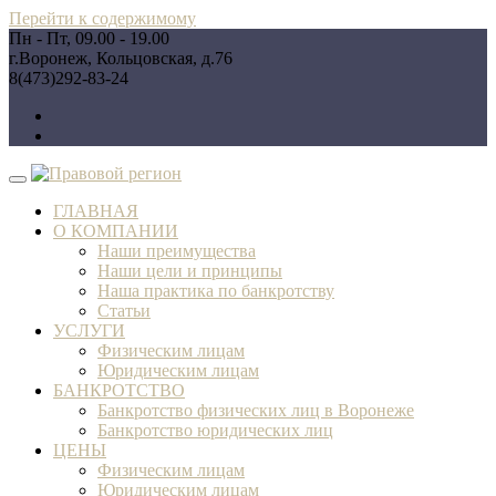
Перейти к содержимому
Пн - Пт, 09.00 - 19.00
г.Воронеж, Кольцовская, д.76
8(473)292-83-24
ГЛАВНАЯ
О КОМПАНИИ
Наши преимущества
Наши цели и принципы
Наша практика по банкротству
Статьи
УСЛУГИ
Физическим лицам
Юридическим лицам
БАНКРОТСТВО
Банкротство физических лиц в Воронеже
Банкротство юридических лиц
ЦЕНЫ
Физическим лицам
Юридическим лицам