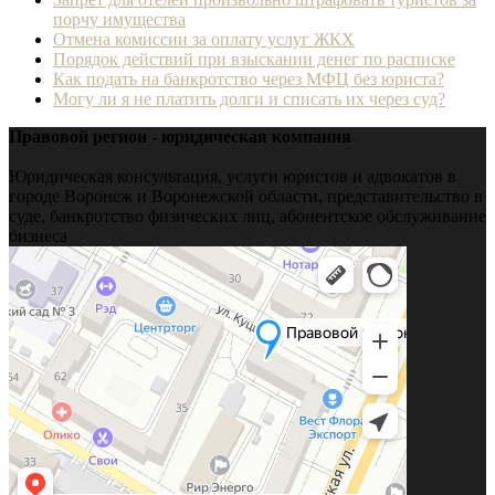
порчу имущества
Отмена комиссии за оплату услуг ЖКХ
Порядок действий при взыскании денег по расписке
Как подать на банкротство через МФЦ без юриста?
Могу ли я не платить долги и списать их через суд?
Правовой регион - юридическая компания
Юридическая консультация, услуги юристов и адвокатов в
городе Воронеж и Воронежской области, представительство в
суде, банкротство физических лиц, абонентское обслуживание
бизнеса