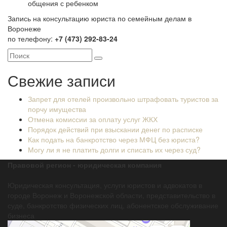
общения с ребенком
Запись на консультацию юриста по семейным делам в
Воронеже
по телефону:
+7 (473) 292-83-24
Свежие записи
Запрет для отелей произвольно штрафовать туристов за
порчу имущества
Отмена комиссии за оплату услуг ЖКХ
Порядок действий при взыскании денег по расписке
Как подать на банкротство через МФЦ без юриста?
Могу ли я не платить долги и списать их через суд?
Правовой регион - юридическая компания
Юридическая консультация, услуги юристов и адвокатов в
городе Воронеж и Воронежской области, представительство в
суде, банкротство физических лиц, абонентское обслуживание
бизнеса