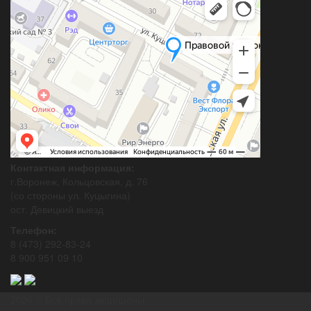
Контактная информация:
г.Воронеж, Кольцовская, д. 76
(со стороны ул. Куцыгина)
ост. Девицкий выезд
Телефон:
8 (473) 292-83-24
8 900 951 09 10
2026 © Все права защищены