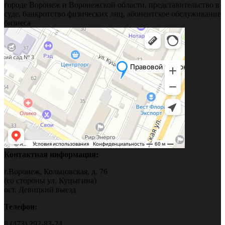
городе Воронеж и Воронежской области, представительство в
суде, банкротство физических лиц, абонентское обслуживание
бизнеса
Контактная информация:
г.Воронеж, Кольцовская, д. 76
(со стороны ул. Куцыгина)
ост. Девицкий выезд
Телефон:
8 (473) 292-83-24