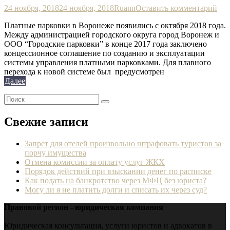
24 ноября, 2018
24 ноября, 2018
Ruann
Оставить комментарий
Платные парковки в Воронеже появились с октября 2018 года.
Между администрацией городского округа город Воронеж и
ООО “Городские парковки” в конце 2017 года заключено
концессионное соглашение по созданию и эксплуатации
системы управления платными парковками. Для плавного
перехода к новой системе был предусмотрен
Далее
Свежие записи
Запрет для отелей произвольно штрафовать туристов за
порчу имущества
Отмена комиссии за оплату услуг ЖКХ
Порядок действий при взыскании денег по расписке
Как подать на банкротство через МФЦ без юриста?
Могу ли я не платить долги и списать их через суд?
Правовой регион - юридическая компания
Юридическая консультация, услуги юристов и адвокатов в