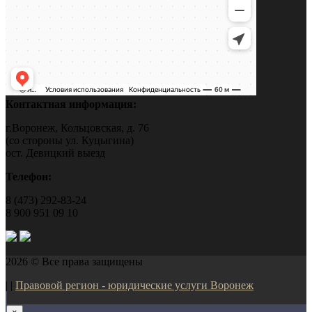
Контактная информация:
г.Воронеж, Кольцовская, д. 76
(со стороны ул. Куцыгина)
ост. Девицкий выезд
Телефон:
8 (473) 292-83-24
8 900 951 09 10
2026 © Все права защищены
| |
Правовой регион - юридические услуги Воронеж