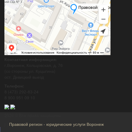
Контактная информация:
г.Воронеж, Кольцовская, д. 76
(со стороны ул. Куцыгина)
ост. Девицкий выезд
Телефон:
8 (473) 292-83-24
8 900 951 09 10
2026 © Все права защищены
| |
Правовой регион - юридические услуги Воронеж