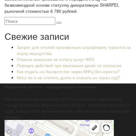
безвозмездной основе статуэтку декоративную SHARPEI,
рыночной стоимостью 6 780 рублей.
Свежие записи
Запрет для отелей произвольно штрафовать туристов за
порчу имущества
Отмена комиссии за оплату услуг ЖКХ
Порядок действий при взыскании денег по расписке
Как подать на банкротство через МФЦ без юриста?
Могу ли я не платить долги и списать их через суд?
Правовой регион - юридическая компания
Юридическая консультация, услуги юристов и адвокатов в
городе Воронеж и Воронежской области, представительство в
суде, банкротство физических лиц, абонентское обслуживание
бизнеса