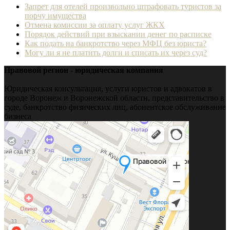
Запрет для отелей произвольно штрафовать туристов за
порчу имущества
Отмена комиссии за оплату услуг ЖКХ
Порядок действий при взыскании денег по расписке
Как подать на банкротство через МФЦ без юриста?
Могу ли я не платить долги и списать их через суд?
Правовой регион - юридическая компания
Юридическая консультация, услуги юристов и адвокатов в
городе Воронеж и Воронежской области, представительство в
суде, банкротство физических лиц, абонентское обслуживание
бизнеса