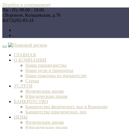
Перейти к содержимому
Пн - Пт, 09.00 - 19.00
г.Воронеж, Кольцовская, д.76
8(473)292-83-24
ГЛАВНАЯ
О КОМПАНИИ
Наши преимущества
Наши цели и принципы
Наша практика по банкротству
Статьи
УСЛУГИ
Физическим лицам
Юридическим лицам
БАНКРОТСТВО
Банкротство физических лиц в Воронеже
Банкротство юридических лиц
ЦЕНЫ
Физическим лицам
Юридическим лицам