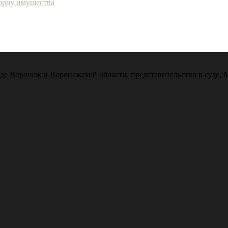
порчу имущества
де Воронеж и Воронежской области, представительство в суде, 