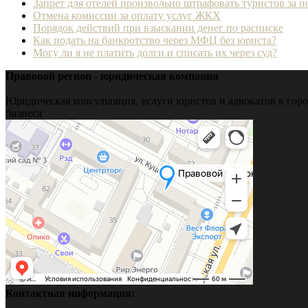
Запрет для отелей произвольно штрафовать туристов за 
Отмена комиссии за оплату услуг ЖКХ
Порядок действий при взыскании денег по расписке
Как подать на банкротство через МФЦ без юриста?
Могу ли я не платить долги и списать их через суд?
Правовой регион - юридическая компания
Юридическая консультация, услуги юристов и адвокатов в горо
бизнеса
Контактная информация: