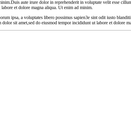
minim.Duis aute irure dolor in reprehenderit in voluptate velit esse cill
ut labore et dolore magna aliqua. Ut enim ad minim.
rum ipsa, a voluptates libero possimus sapien3e sint odit iusto blanditii
m dolor sit amet,sed do eiusmod tempor incididunt ut labore et dolore m