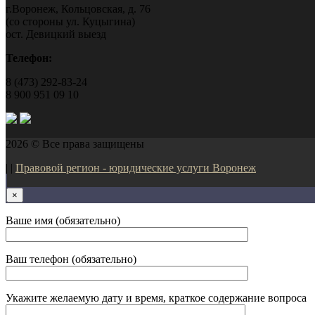
г.Воронеж, Кольцовская, д. 76
(со стороны ул. Куцыгина)
ост. Девицкий выезд
Телефон:
8 (473) 292-83-24
8 900 951 09 10
2026 © Все права защищены
| |
Правовой регион - юридические услуги Воронеж
×
Ваше имя (обязательно)
Ваш телефон (обязательно)
Укажите желаемую дату и время, краткое содержание вопроса