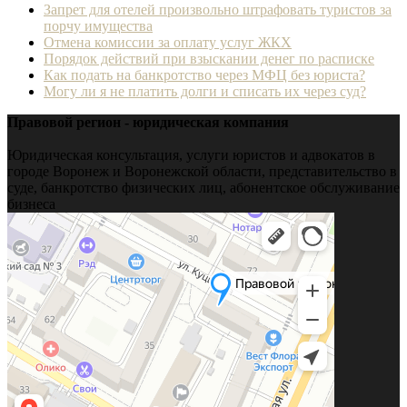
Запрет для отелей произвольно штрафовать туристов за
порчу имущества
Отмена комиссии за оплату услуг ЖКХ
Порядок действий при взыскании денег по расписке
Как подать на банкротство через МФЦ без юриста?
Могу ли я не платить долги и списать их через суд?
Правовой регион - юридическая компания
Юридическая консультация, услуги юристов и адвокатов в
городе Воронеж и Воронежской области, представительство в
суде, банкротство физических лиц, абонентское обслуживание
бизнеса