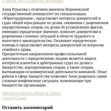
11 июля, 2017
12 августа, 2019
Ruann
Анна Рукасова с отличием окончила Воронежский
государственный университет по специализации
«Юриспруденция», представляет интересы доверителей в
судах общей юрисдикции по делам, связанным с разрешением
имущественных споров, по делам об установлении фактов,
имеющих юридическое значение, помогает доверителям в
разрешении сложных ситуаций в области трудового и
налогового законодательства. Оказывает юридическую
помощь и представляет интересы доверителей по вопросам
семейного права.
Приоритетным направлением профессиональной
деятельности с юридическими лицами является защита
интересов клиентов в арбитражных судах по делам о
банкротстве, корпоративным спорам, а также спорам,
вытекающим из коммерческой деятельности компаний. Опыт
работы в сфере банкротства позволяет Анне разрешать самые
сложные конфликтные ситуации, возникающие при
банкротстве организации.
Навигация
ПРОФЕССИОНАЛИЗМ И ОПЫТ
Сергей Силин
по
записям
Оставить комментарий