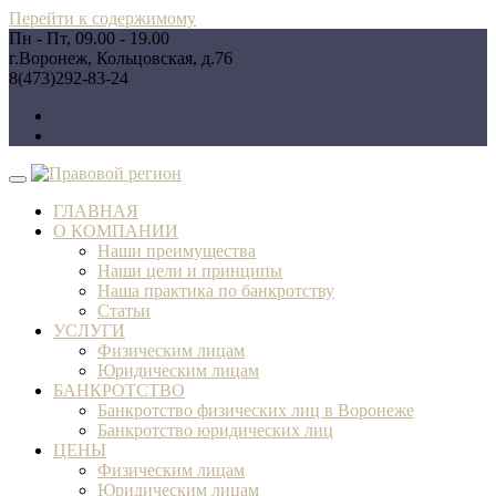
Перейти к содержимому
Пн - Пт, 09.00 - 19.00
г.Воронеж, Кольцовская, д.76
8(473)292-83-24
ГЛАВНАЯ
О КОМПАНИИ
Наши преимущества
Наши цели и принципы
Наша практика по банкротству
Статьи
УСЛУГИ
Физическим лицам
Юридическим лицам
БАНКРОТСТВО
Банкротство физических лиц в Воронеже
Банкротство юридических лиц
ЦЕНЫ
Физическим лицам
Юридическим лицам