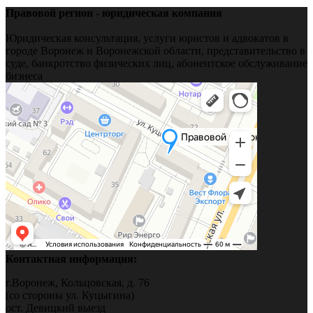
Правовой регион - юридическая компания
Юридическая консультация, услуги юристов и адвокатов в
городе Воронеж и Воронежской области, представительство в
суде, банкротство физических лиц, абонентское обслуживание
бизнеса
Контактная информация:
г.Воронеж, Кольцовская, д. 76
(со стороны ул. Куцыгина)
ост. Девицкий выезд