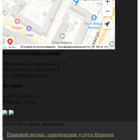
Контактная информация:
г.Воронеж, Кольцовская, д. 76
(со стороны ул. Куцыгина)
ост. Девицкий выезд
Телефон:
8 (473) 292-83-24
8 900 951 09 10
2026 © Все права защищены
| |
Правовой регион - юридические услуги Воронеж