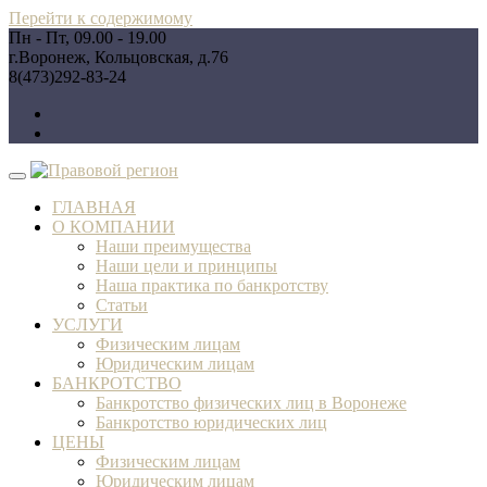
Перейти к содержимому
Пн - Пт, 09.00 - 19.00
г.Воронеж, Кольцовская, д.76
8(473)292-83-24
ГЛАВНАЯ
О КОМПАНИИ
Наши преимущества
Наши цели и принципы
Наша практика по банкротству
Статьи
УСЛУГИ
Физическим лицам
Юридическим лицам
БАНКРОТСТВО
Банкротство физических лиц в Воронеже
Банкротство юридических лиц
ЦЕНЫ
Физическим лицам
Юридическим лицам