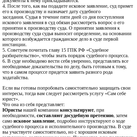
документы к нему прикладываются.
4. После того, как вы подадите исковое заявление, суд примет
его к производству и назначает дату судебного
заседания. Судья в течение пяти дней со дня поступления
искового заявления в суд обязан рассмотреть вопрос о его
принятии к производству суда. О принятии заявления к
производству суда судья выносит определение, на основании
которого возбуждается гражданское дело в суде первой
инстанции.
5. Советуем почитать главу 15 ГПК РФ «Судебное
разбирательство», чтобы знать порядок судебного процесса.
6. В суде необходимо вести себя уверенно, представлять все
необходимые доказательства по делу, быть готовым к тому,
что в самом процессе придется заявить разного рода
ходатайства.
Если вы готовы попробовать самостоятельно защищать свои
интересы, тогда вам следует рассмотреть услугу «Сам себе
юрист».
Что она из себя представляет:
Юристы
нашей компании
консультируют
, при
необходимости,
составляют досудебную претензию
, затем
само
исковое заявление
, подробно инструктируют о ходе
судебного процесса и исполнительного производства. В суде
вы участвуете самостоятельно, но с хорошим исковым