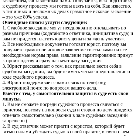
заявлением, составленным нами. Получается, всю подготовку
к судебному процессу мы готовы взять на себя. Как известно,
в типичных и несложных делах грамотное исковое заявление
– это уже 80% успеха.
Очевидные плюсы услуги следующие:
1. Судебное заседание могут неоднократно откладывать по
разным причинам (ходатайство ответчика, инициатива суда) и
вам не придется платить юристу деньги за «день участия».
2. Все необходимые документы готовит юрист, поэтому вы
получаете грамотное исковое заявление со ссылками на все
необходимые нормы права, заявление гарантированно примут
к производству и сразу назначат дату заседания.
3. Юрист рассказывает о том, как правильно вести себя в
судебном заседании, вы будете иметь четкое представление о
ходе судебного процесса.
4. Юрист поддерживает с вами связь по телефону,
электронной почте по вопросам вашего дела.
Вместе с тем, у самостоятельной защиты в суде есть свои
минусы.
1. Вы не сможете посреди судебного процесса связаться с
юристом, поэтому на вопросы суда и сторон по делу придется
отвечать самостоятельно (звонки в зале судебных заседаний
запрещены).
2. В суд ответчик может придти с юристом, который будет
всеми силами убеждать судью в своей правоте, в связи с чем