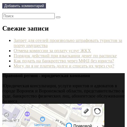
Свежие записи
Запрет для отелей произвольно штрафовать туристов за
порчу имущества
Отмена комиссии за оплату услуг ЖКХ
Порядок действий при взыскании денег по расписке
Как подать на банкротство через МФЦ без юриста?
Могу ли я не платить долги и списать их через суд?
Правовой регион - юридическая компания
Юридическая консультация, услуги юристов и адвокатов в
городе Воронеж и Воронежской области, представительство в
суде, банкротство физических лиц, абонентское обслуживание
бизнеса