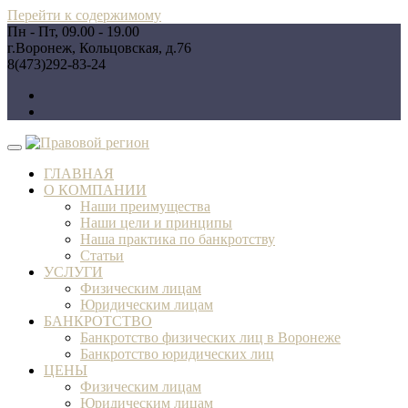
Перейти к содержимому
Пн - Пт, 09.00 - 19.00
г.Воронеж, Кольцовская, д.76
8(473)292-83-24
ГЛАВНАЯ
О КОМПАНИИ
Наши преимущества
Наши цели и принципы
Наша практика по банкротству
Статьи
УСЛУГИ
Физическим лицам
Юридическим лицам
БАНКРОТСТВО
Банкротство физических лиц в Воронеже
Банкротство юридических лиц
ЦЕНЫ
Физическим лицам
Юридическим лицам