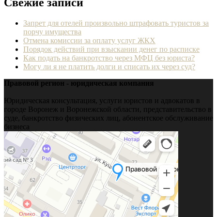
Свежие записи
Запрет для отелей произвольно штрафовать туристов за
порчу имущества
Отмена комиссии за оплату услуг ЖКХ
Порядок действий при взыскании денег по расписке
Как подать на банкротство через МФЦ без юриста?
Могу ли я не платить долги и списать их через суд?
Правовой регион - юридическая компания
Юридическая консультация, услуги юристов и адвокатов в
городе Воронеж и Воронежской области, представительство в
суде, банкротство физических лиц, абонентское обслуживание
бизнеса