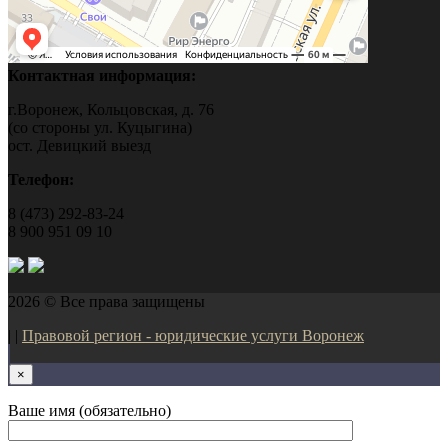
Контактная информация:
г.Воронеж, Кольцовская, д. 76
(со стороны ул. Куцыгина)
ост. Девицкий выезд
Телефон:
8 (473) 292-83-24
8 900 951 09 10
2026 © Все права защищены
| |
Правовой регион - юридические услуги Воронеж
×
Ваше имя (обязательно)