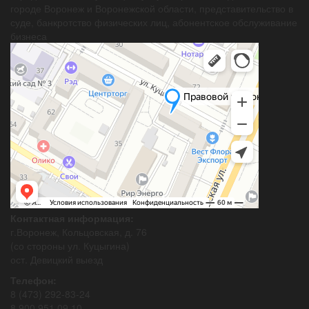
городе Воронеж и Воронежской области, представительство в
суде, банкротство физических лиц, абонентское обслуживание
бизнеса
Контактная информация:
г.Воронеж, Кольцовская, д. 76
(со стороны ул. Куцыгина)
ост. Девицкий выезд
Телефон:
8 (473) 292-83-24
8 900 951 09 10