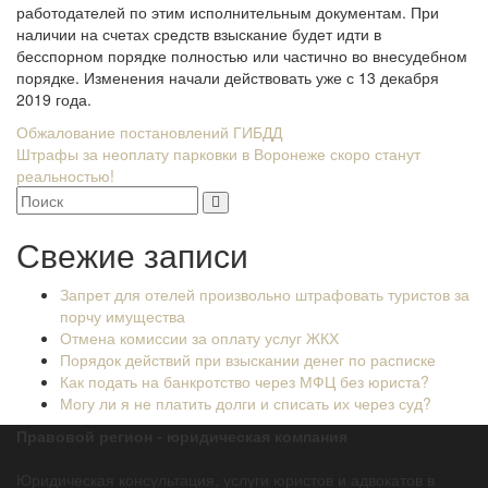
работодателей по этим исполнительным документам. При
наличии на счетах средств взыскание будет идти в
бесспорном порядке полностью или частично во внесудебном
порядке. Изменения начали действовать уже с 13 декабря
2019 года.
Навигация
Обжалование постановлений ГИБДД
Штрафы за неоплату парковки в Воронеже скоро станут
по
реальностью!
записям
Свежие записи
Запрет для отелей произвольно штрафовать туристов за
порчу имущества
Отмена комиссии за оплату услуг ЖКХ
Порядок действий при взыскании денег по расписке
Как подать на банкротство через МФЦ без юриста?
Могу ли я не платить долги и списать их через суд?
Правовой регион - юридическая компания
Юридическая консультация, услуги юристов и адвокатов в